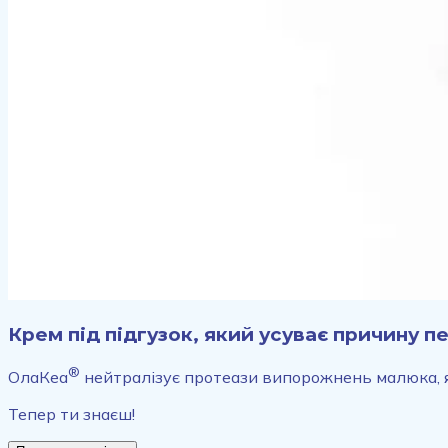
Крем під підгузок, який усуває причину
®
ОлаКеа
нейтралізує протеази випорожнень малюка, я
Тепер ти знаєш!