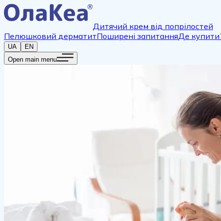
Дитячий крем від попрілостей
Пелюшковий дерматит
Поширені запитання
Де купити
UA
EN
Open main menu